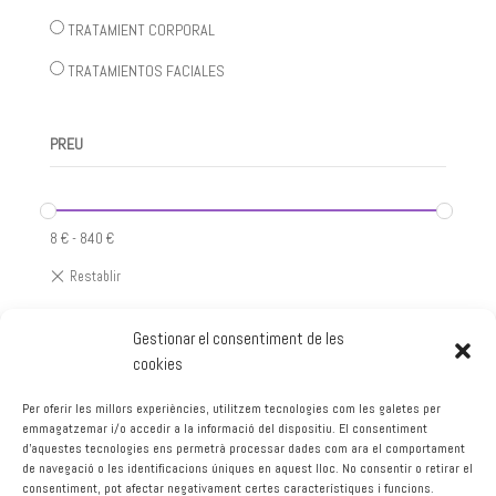
TRATAMIENT CORPORAL
TRATAMIENTOS FACIALES
PREU
8
€
-
840
€
Gestionar el consentiment de les
No Results Found
cookies
The page you requested could not be found. Try refining your
Per oferir les millors experiències, utilitzem tecnologies com les galetes per
search, or use the navigation above to locate the post.
emmagatzemar i/o accedir a la informació del dispositiu. El consentiment
d'aquestes tecnologies ens permetrà processar dades com ara el comportament
de navegació o les identificacions úniques en aquest lloc. No consentir o retirar el
consentiment, pot afectar negativament certes característiques i funcions.