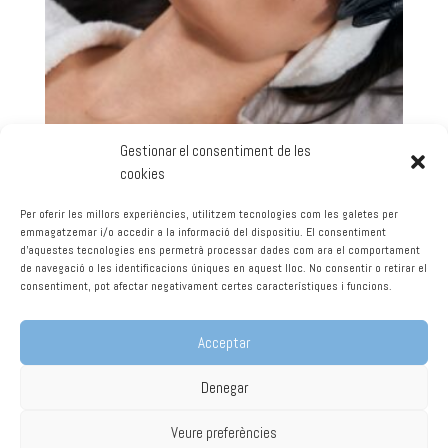
Gestionar el consentiment de les
cookies
MICRO CÁMARA DE DIAGNÓSTICO FACIAL 30min.
Per oferir les millors experiències, utilitzem tecnologies com les galetes per
emmagatzemar i/o accedir a la informació del dispositiu. El consentiment
35,00
€
d'aquestes tecnologies ens permetrà processar dades com ara el comportament
de navegació o les identificacions úniques en aquest lloc. No consentir o retirar el
consentiment, pot afectar negativament certes característiques i funcions.
Afegeix a la cistella
Acceptar
Denegar
© 2022 Ikebana by
SC Comunicació
Veure preferències