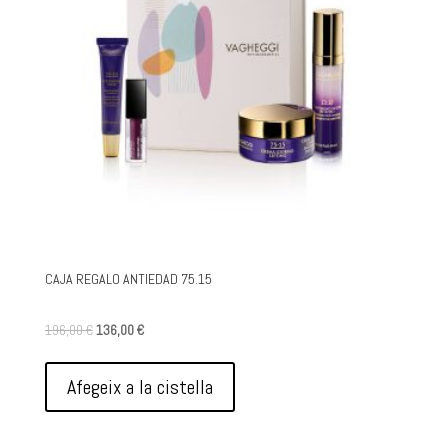
CAJA REGALO ANTIEDAD 75.15
El
El
196,00
€
136,00
€
preu
preu
original
actual
Afegeix a la cistella
era:
és:
196,00 €.
136,00 €.