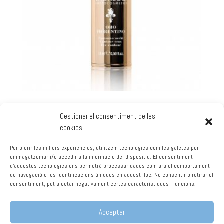
Gestionar el consentiment de les
CONTORNO DE OJOS EFECTO BOTOX 15ml
cookies
45,00
€
Per oferir les millors experiències, utilitzem tecnologies com les galetes per
emmagatzemar i/o accedir a la informació del dispositiu. El consentiment
d'aquestes tecnologies ens permetrà processar dades com ara el comportament
Afegeix a la cistella
de navegació o les identificacions úniques en aquest lloc. No consentir o retirar el
consentiment, pot afectar negativament certes característiques i funcions.
Acceptar
1
2
3
4
→