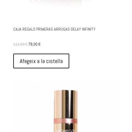
CAJA REGALO PRIMERAS ARRUGAS DELAY INFINITY
El
El
111,50
€
78,00
€
preu
preu
original
actual
Afegeix a la cistella
era:
és:
111,50 €.
78,00 €.