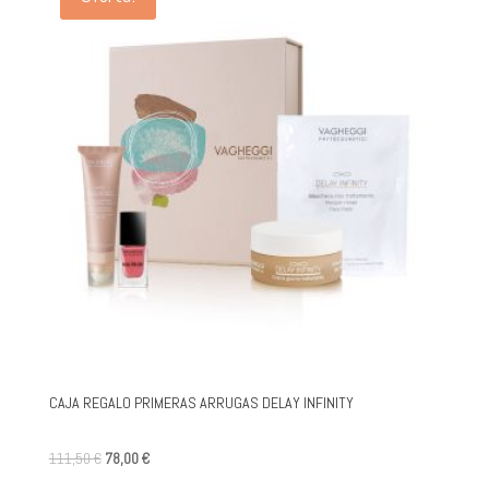
CAJA REGALO PRIMERAS ARRUGAS DELAY INFINITY
El
El
111,50
€
78,00
€
preu
preu