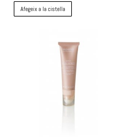
original
actual
Afegeix a la cistella
era:
és:
111,50 €.
78,00 €.