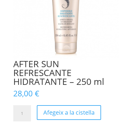
AFTER SUN
REFRESCANTE
HIDRATANTE – 250 ml
28,00
€
quantitat
Afegeix a la cistella
de
AFTER
SUN