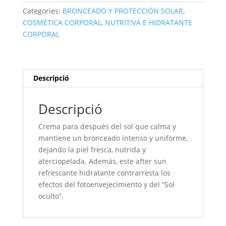
REFRESCANTE
Categories:
BRONCEADO Y PROTECCIÓN SOLAR
,
HIDRATANTE
COSMÉTICA CORPORAL
,
NUTRITIVA E HIDRATANTE
-
CORPORAL
250
ml
Descripció
Descripció
Crema para después del sol que calma y
mantiene un bronceado intenso y uniforme,
dejando la piel fresca, nutrida y
aterciopelada. Además, este after sun
refrescante hidratante contrarresta los
efectos del fotoenvejecimiento y del “Sol
oculto”.