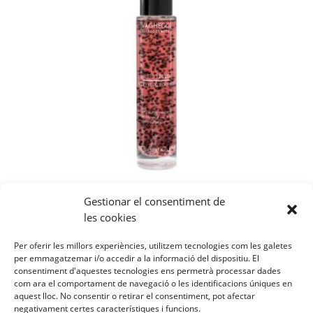
Gestionar el consentiment de
BOOSTER CORPORAL
les cookies
REDUCTOR REMODELANTE
100ml
Per oferir les millors experiències, utilitzem tecnologies com les galetes
per emmagatzemar i/o accedir a la informació del dispositiu. El
consentiment d'aquestes tecnologies ens permetrà processar dades
39,00
€
com ara el comportament de navegació o les identificacions úniques en
aquest lloc. No consentir o retirar el consentiment, pot afectar
negativament certes característiques i funcions.