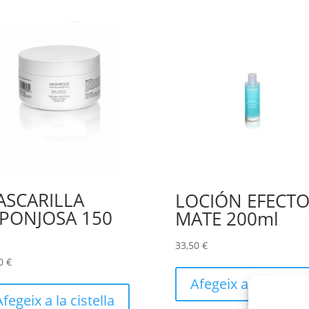
ASCARILLA
LOCIÓN EFECT
PONJOSA 150
MATE 200ml
l
33,50
€
50
€
Afegeix a la cistell
Afegeix a la cistella