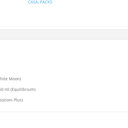
CASA
,
PACKS
MOON
White Moon)
50 ml (Equilibrium)
ozioni Plus)