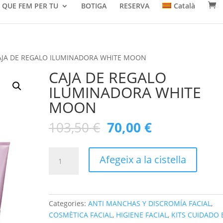
QUE FEM PER TU
BOTIGA
RESERVA
Català
AJA DE REGALO ILUMINADORA WHITE MOON
CAJA DE REGALO
ILUMINADORA WHITE
MOON
El
El
103,50
€
70,00
€
preu
preu
original
actual
quantitat
era:
és:
Afegeix a la cistella
de
103,50 €.
70,00 €.
CAJA
DE
REGALO
Categories:
ANTI MANCHAS Y DISCROMÍA FACIAL
,
ILUMINADORA
COSMÈTICA FACIAL
,
HIGIENE FACIAL
,
KITS CUIDADO 
WHITE