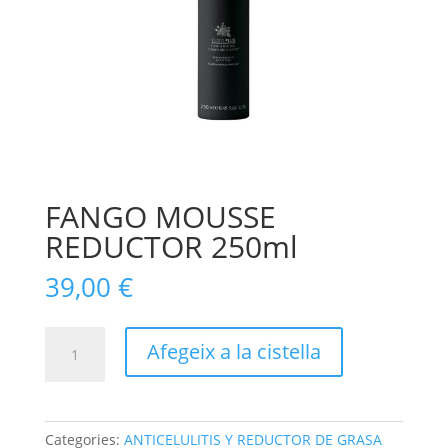
FANGO MOUSSE
REDUCTOR 250ml
39,00
€
quantitat
Afegeix a la cistella
de
FANGO
MOUSSE
REDUCTOR
Categories:
ANTICELULITIS Y REDUCTOR DE GRASA