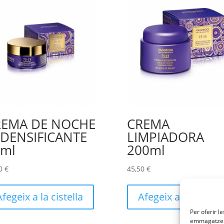
REMA DE NOCHE
CREMA
DENSIFICANTE
LIMPIADORA
0ml
200ml
50
€
45,50
€
Afegeix a la cistella
Afegeix a la cistell
Per oferir l
emmagatzema