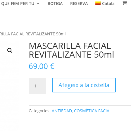
QUE FEM PER TU
BOTIGA
RESERVA
Català
ILLA FACIAL REVITALIZANTE 50ml
MASCARILLA FACIAL
REVITALIZANTE 50ml
69,00
€
quantitat
Afegeix a la cistella
de
MASCARILLA
FACIAL
REVITALIZANTE
Categories:
ANTIEDAD
,
COSMÈTICA FACIAL
50ml